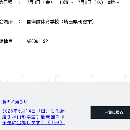
会日程 ： 7月3日（金） 10時～ 7月8日（水) 8時～
会場所 ： 自衛隊体育学校（埼玉県朝霞市）
場種目 ： AP60W SP
前のお知らせ
2026年6月14日（日）に佐藤
一覧に戻る
選手が山形県選手権兼国スポ
予選に出場します！（山形）