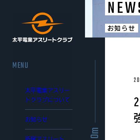
NEW
お知らせ
MENU
20
太平電業アスリー
ト
クラブについて
お知らせ
0m
所属アスリート